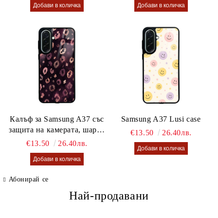
Калъф за Samsung A37 със
Samsung A37 Lusi case
защита на камерата, шарен
€13.50
26.40лв.
калъф Lusi case
€13.50
26.40лв.
Абонирай се
Най-продавани