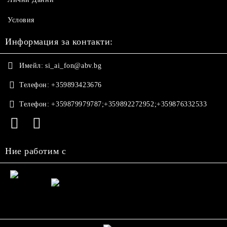
Условия
Информация за контакти:
Имейл:
si_ai_fon@abv.bg
Телефон:
+359893423676
Телефон:
+359879979787;+359892272952;+359876332533
Ние работим с