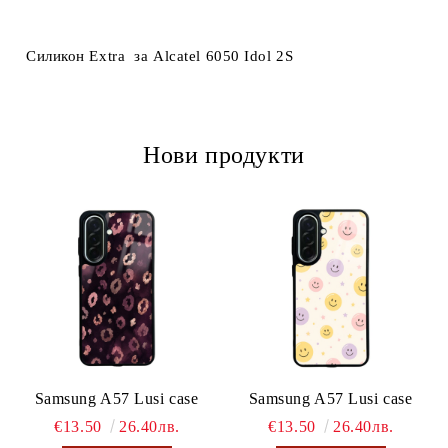
Ние ще се свържем с вас в рамките на работния ден.
Силикон Extra за Alcatel 6050 Idol 2S
Нови продукти
Samsung A57 Lusi case
Samsung A57 Lusi case
€13.50
26.40лв.
€13.50
26.40лв.