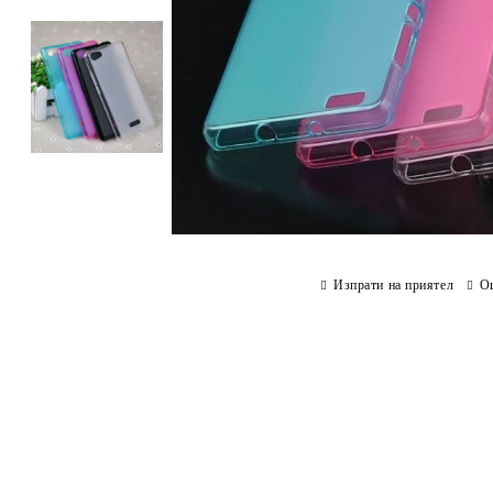
Изпрати на приятел
О