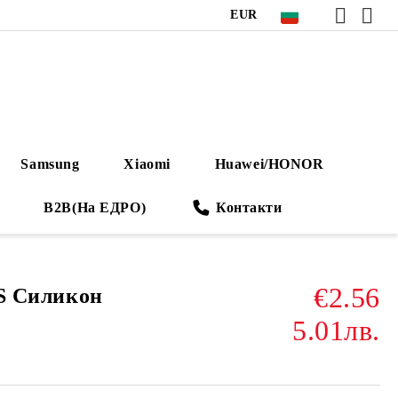
EUR
Samsung
Xiaomi
Huawei/HONOR
B2B(На ЕДРО)
Контакти
€2.56
2S Силикон
5.01лв.