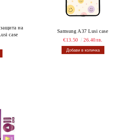
 защита на
Samsung A37 Lusi case
usi case
€13.50
26.40лв.
.