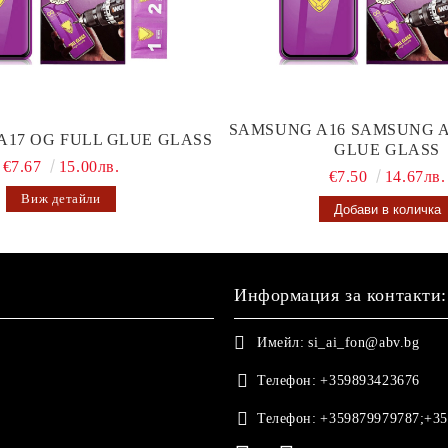
SAMSUNG A16 SAMSUNG A
A17 OG FULL GLUE GLASS
GLUE GLASS
€7.67
15.00лв.
€7.50
14.67лв.
Виж детайли
Информация за контакти:
Имейл:
si_ai_fon@abv.bg
Телефон:
+359893423676
Телефон:
+359879979787;+35