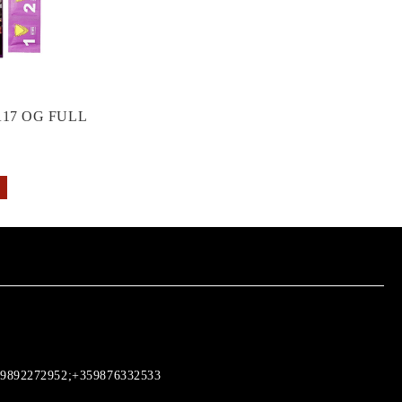
17 OG FULL
9892272952;+359876332533