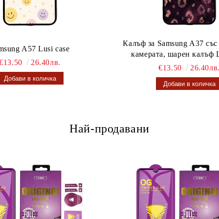
Калъф за Samsung A37 със
msung A57 Lusi case
камерата, шарен калъф L
€13.50
26.40лв.
€13.50
26.40лв
Най-продавани