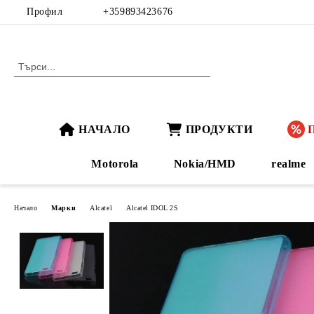
Профил
+359893423676
НАЧАЛО
ПРОДУКТИ
Motorola
Nokia/HMD
realme
Начало
Марки
Alcatel
Alcatel IDOL 2S