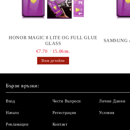
HONOR MAGIC 8 LITE OG FULL GLUE
SAMSUNG 
GLASS
€7.70
15.06лв.
Виж детайли
Бързи връзки:
Вход
Чести Въпроси
Лични Данни
Начало
Регистрация
Условия
Рекламации
Контакт