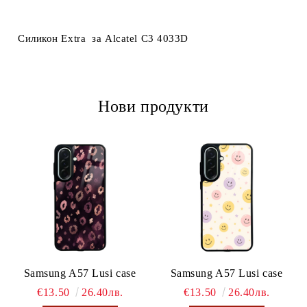
Ние ще се свържем с вас в рамките на работния ден.
Силикон Extra за Alcatel C3 4033D
Нови продукти
Samsung A57 Lusi case
Samsung A57 Lusi case
€13.50
26.40лв.
€13.50
26.40лв.