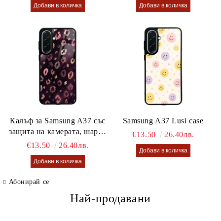
Калъф за Samsung A37 със
Samsung A37 Lusi case
защита на камерата, шарен
€13.50
26.40лв.
калъф Lusi case
€13.50
26.40лв.
Абонирай се
Най-продавани