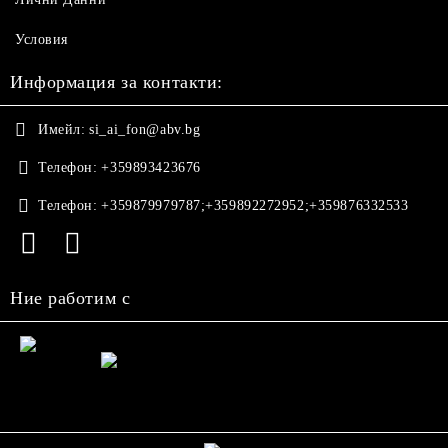
Условия
Информация за контакти:
Имейл:
si_ai_fon@abv.bg
Телефон:
+359893423676
Телефон:
+359879979787;+359892272952;+359876332533
Ние работим с