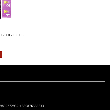
17 OG FULL
9892272952;+359876332533