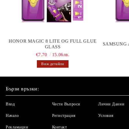
HONOR MAGIC 8 LITE OG FULL GLUE
SAMSUNG 
GLASS
€7.70
15.06лв.
Виж детайли
Бързи връзки:
Вход
Чести Въпроси
Лични Данни
Начало
Регистрация
Условия
Рекламации
Контакт