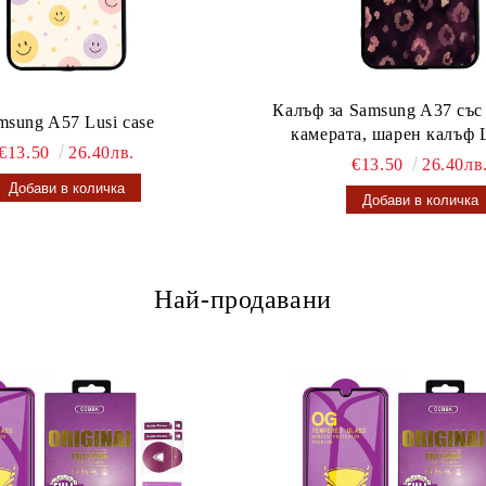
Калъф за Samsung A37 със
msung A57 Lusi case
камерата, шарен калъф L
€13.50
26.40лв.
€13.50
26.40лв
Най-продавани