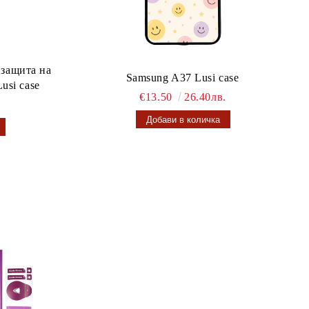
 защита на
Samsung A37 Lusi case
usi case
€13.50
26.40лв.
.