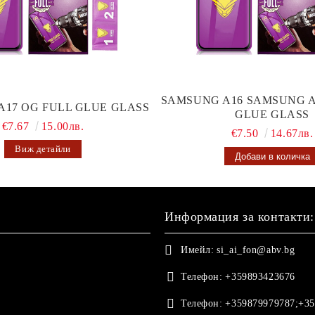
SAMSUNG A16 SAMSUNG A
A17 OG FULL GLUE GLASS
GLUE GLASS
€7.67
15.00лв.
€7.50
14.67лв.
Виж детайли
Информация за контакти:
Имейл:
si_ai_fon@abv.bg
Телефон:
+359893423676
Телефон:
+359879979787;+35