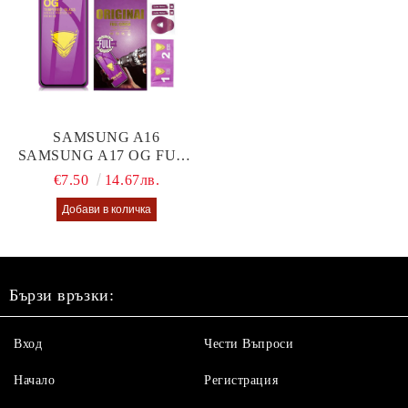
SAMSUNG A16
SAMSUNG A17 OG FULL
GLUE GLASS
€7.50
14.67лв.
Бързи връзки:
Вход
Чести Въпроси
Начало
Регистрация