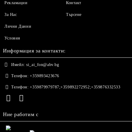
Рекламации
Контакт
За Нас
Търсене
Лични Данни
Условия
Информация за контакти:
Имейл:
si_ai_fon@abv.bg
Телефон:
+359893423676
Телефон:
+359879979787;+359892272952;+359876332533
Ние работим с