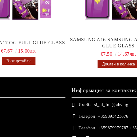
SAMSUNG A16 SAMSUNG A
A17 OG FULL GLUE GLASS
GLUE GLASS
€7.67
15.00лв.
€7.50
14.67лв.
Виж детайли
Информация за контакти:
Имейл:
si_ai_fon@abv.bg
Телефон:
+359893423676
Телефон:
+359879979787;+35