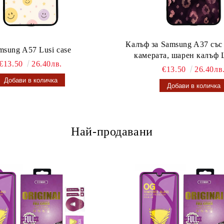
Калъф за Samsung A37 със
msung A57 Lusi case
камерата, шарен калъф L
€13.50
26.40лв.
€13.50
26.40лв
Най-продавани