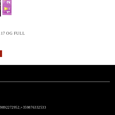
17 OG FULL
9892272952;+359876332533