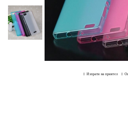
Изпрати на приятел
О