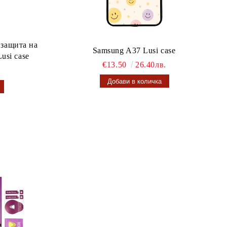
 защита на
Samsung A37 Lusi case
usi case
€13.50
26.40лв.
.