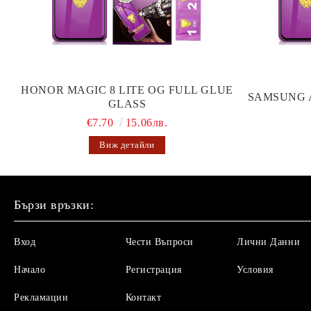
HONOR MAGIC 8 LITE OG FULL GLUE
SAMSUNG 
GLASS
€7.70
15.06лв.
Виж детайли
Бързи връзки:
Вход
Чести Въпроси
Лични Данни
Начало
Регистрация
Условия
Рекламации
Контакт