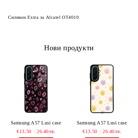
Ние ще се свържем с вас в рамките на работния ден.
Силикон Extra за Alcatel OT4010
Нови продукти
Samsung A57 Lusi case
Samsung A57 Lusi case
€13.50
26.40лв.
€13.50
26.40лв.