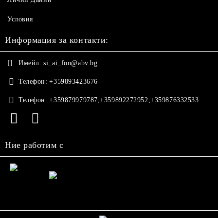
Условия
Информация за контакти:
Имейл:
si_ai_fon@abv.bg
Телефон:
+359893423676
Телефон:
+359879979787;+359892272952;+359876332533
Ние работим с