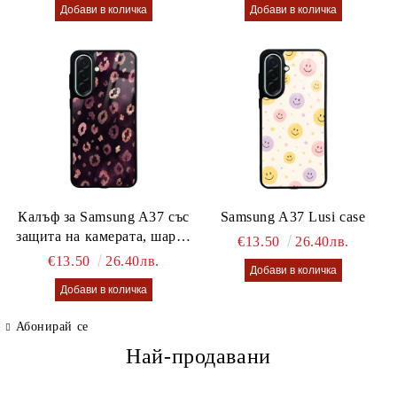
Калъф за Samsung A37 със
Samsung A37 Lusi case
защита на камерата, шарен
€13.50
26.40лв.
калъф Lusi case
€13.50
26.40лв.
Абонирай се
Най-продавани