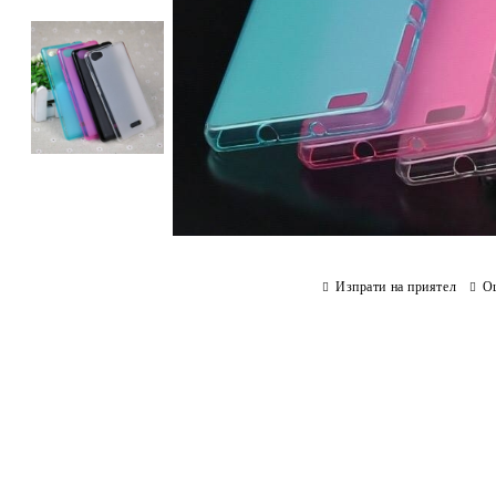
Изпрати на приятел
О