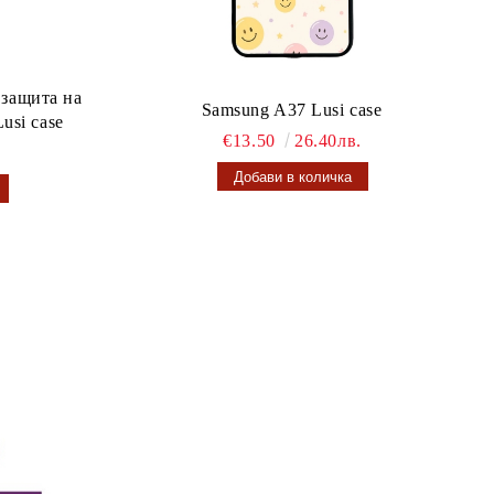
 защита на
Samsung A37 Lusi case
usi case
€13.50
26.40лв.
.