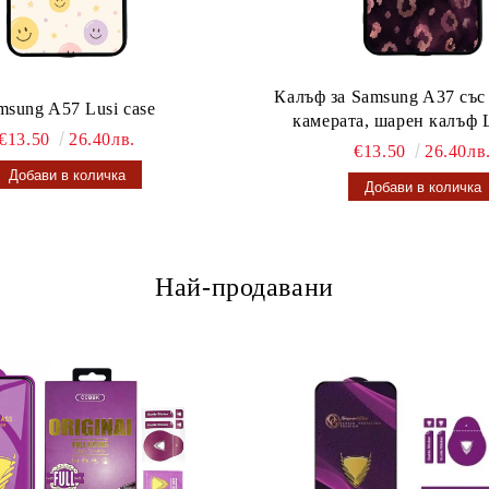
Калъф за Samsung A37 със
msung A57 Lusi case
камерата, шарен калъф L
€13.50
26.40лв.
€13.50
26.40лв
Най-продавани