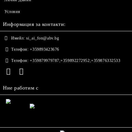
Условия
Информация за контакти:
Имейл:
si_ai_fon@abv.bg
Телефон:
+359893423676
Телефон:
+359879979787;+359892272952;+359876332533
Ние работим с