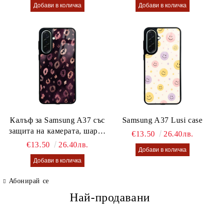
Калъф за Samsung A37 със
Samsung A37 Lusi case
защита на камерата, шарен
€13.50
26.40лв.
калъф Lusi case
€13.50
26.40лв.
Абонирай се
Най-продавани