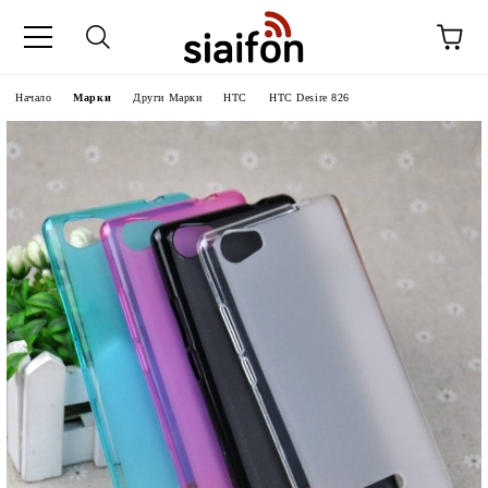
Начало
Марки
Други Марки
HTC
HTC Desire 826