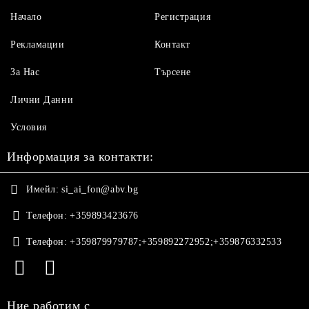
Начало
Регистрация
Рекламации
Контакт
За Нас
Търсене
Лични Данни
Условия
Информация за контакти:
Имейл:
si_ai_fon@abv.bg
Телефон:
+359893423676
Телефон:
+359879979787;+359892272952;+359876332533
Ние работим с