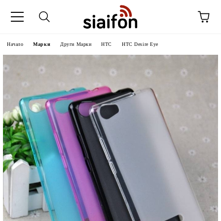
Начало
Марки
Други Марки
HTC
HTC Desire Eye