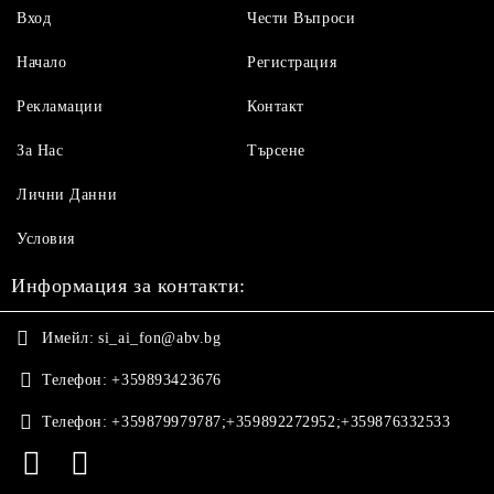
Вход
Чести Въпроси
Начало
Регистрация
Рекламации
Контакт
За Нас
Търсене
Лични Данни
Условия
Информация за контакти:
Имейл:
si_ai_fon@abv.bg
Телефон:
+359893423676
Телефон:
+359879979787;+359892272952;+359876332533