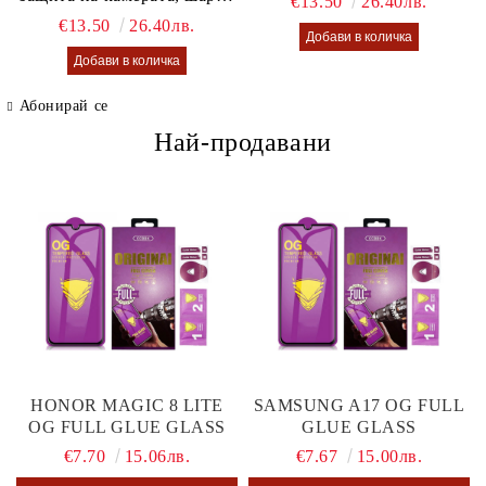
€13.50
26.40лв.
калъф Lusi case
€13.50
26.40лв.
Абонирай се
Най-продавани
HONOR MAGIC 8 LITE
SAMSUNG A17 OG FULL
OG FULL GLUE GLASS
GLUE GLASS
€7.70
15.06лв.
€7.67
15.00лв.