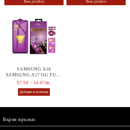
Виж детайли
Виж детайли
SAMSUNG A16
SAMSUNG A17 OG FULL
GLUE GLASS
€7.50
14.67лв.
Бързи връзки: