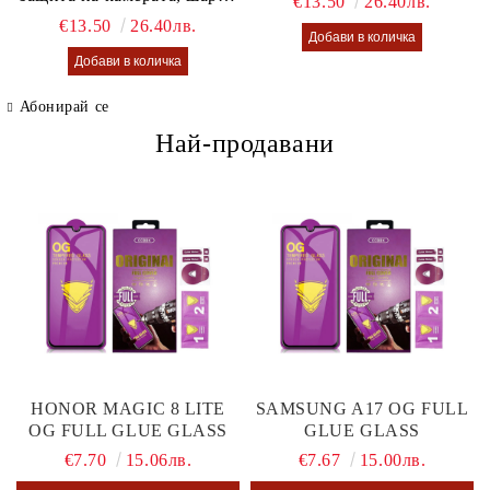
€13.50
26.40лв.
калъф Lusi case
€13.50
26.40лв.
Абонирай се
Най-продавани
HONOR MAGIC 8 LITE
SAMSUNG A17 OG FULL
OG FULL GLUE GLASS
GLUE GLASS
€7.70
15.06лв.
€7.67
15.00лв.