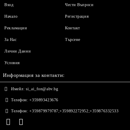
Вход
Чести Въпроси
Начало
Регистрация
Рекламации
Контакт
За Нас
Търсене
Лични Данни
Условия
Информация за контакти:
Имейл:
si_ai_fon@abv.bg
Телефон:
+359893423676
Телефон:
+359879979787;+359892272952;+359876332533