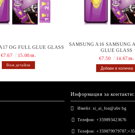
SAMSUNG A16 SAMSUNG A
A17 OG FULL GLUE GLASS
GLUE GLASS
€7.67
15.00лв.
€7.50
14.67лв.
Виж детайли
Информация за контакти:
Имейл:
si_ai_fon@abv.bg
Телефон:
+359893423676
Телефон:
+359879979787;+35