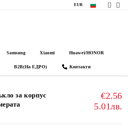
EUR
Samsung
Xiaomi
Huawei/HONOR
B2B(На ЕДРО)
Контакти
€2.56
ъкло за корпус
мерата
5.01лв.