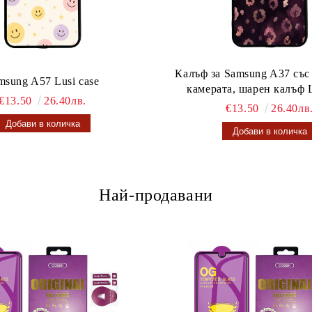
Калъф за Samsung A37 със
msung A57 Lusi case
камерата, шарен калъф L
€13.50
26.40лв.
€13.50
26.40лв
Най-продавани