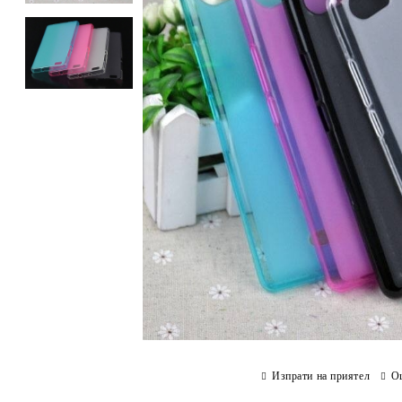
Изпрати на приятел
О