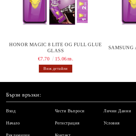
HONOR MAGIC 8 LITE OG FULL GLUE
SAMSUNG 
GLASS
€7.70
15.06лв.
Виж детайли
Бързи връзки:
Вход
Чести Въпроси
Лични Данни
Начало
Регистрация
Условия
Рекламации
Контакт