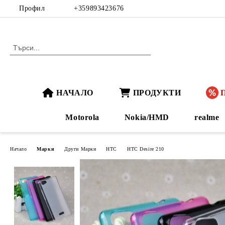
Профил
+359893423676
НАЧАЛО
ПРОДУКТИ
Motorola
Nokia/HMD
realme
Начало
Марки
Други Марки
HTC
HTC Desire 210