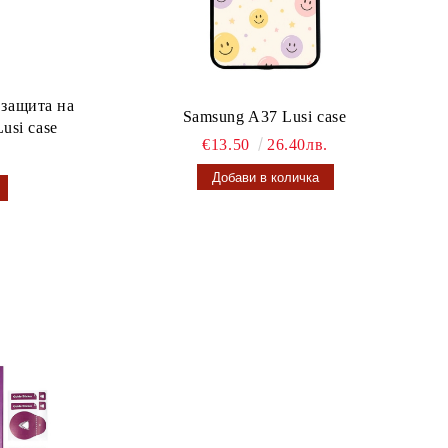
 защита на
Samsung A37 Lusi case
usi case
€13.50
26.40лв.
.