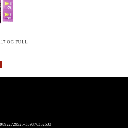
17 OG FULL
9892272952;+359876332533