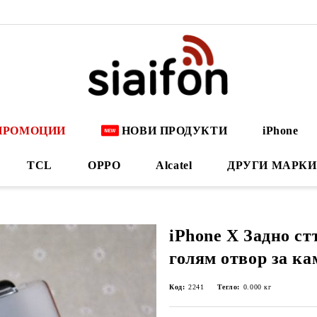
ПРОМОЦИИ
НОВИ ПРОДУКТИ
iPhone
TCL
OPPO
Alcatel
ДРУГИ МАРКИ
iPhone X Задно ст
голям отвор за ка
Код:
2241
Тегло:
0.000
кг