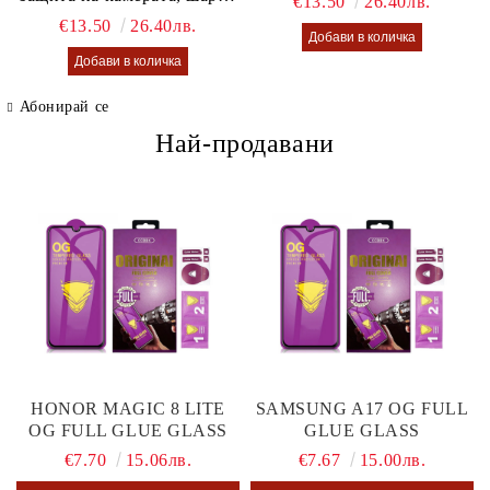
€13.50
26.40лв.
калъф Lusi case
€13.50
26.40лв.
Абонирай се
Най-продавани
HONOR MAGIC 8 LITE
SAMSUNG A17 OG FULL
OG FULL GLUE GLASS
GLUE GLASS
€7.70
15.06лв.
€7.67
15.00лв.