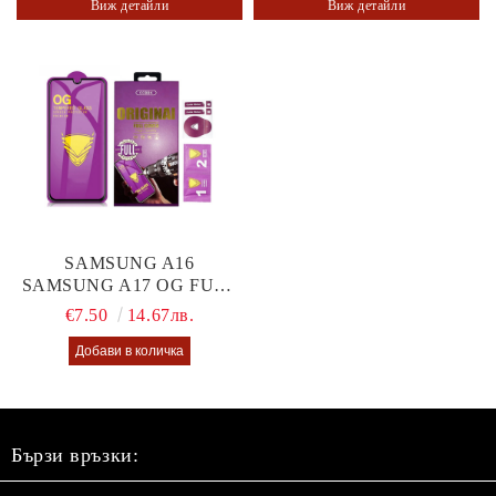
Виж детайли
Виж детайли
SAMSUNG A16
SAMSUNG A17 OG FULL
GLUE GLASS
€7.50
14.67лв.
Бързи връзки: