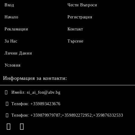
Вход
Чести Въпроси
Начало
Регистрация
Рекламации
Контакт
За Нас
Търсене
Лични Данни
Условия
Информация за контакти:
Имейл:
si_ai_fon@abv.bg
Телефон:
+359893423676
Телефон:
+359879979787;+359892272952;+359876332533