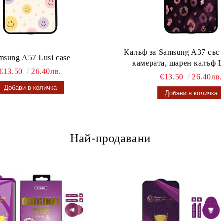
Калъф за Samsung A37 със
msung A57 Lusi case
камерата, шарен калъф L
€13.50
26.40лв.
€13.50
26.40лв
Най-продавани