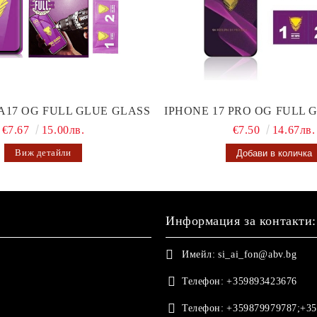
A17 OG FULL GLUE GLASS
IPHONE 17 PRO OG FULL 
€7.67
15.00лв.
€7.50
14.67лв.
Виж детайли
Информация за контакти:
Имейл:
si_ai_fon@abv.bg
Телефон:
+359893423676
Телефон:
+359879979787;+35