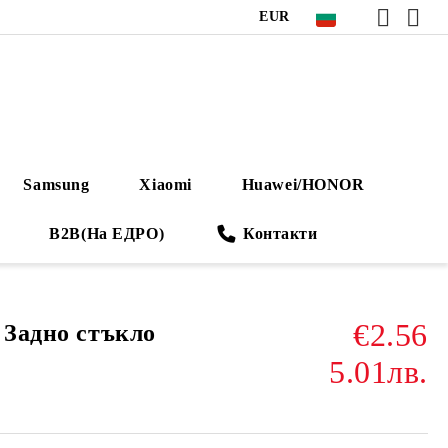
EUR
Samsung
Xiaomi
Huawei/HONOR
B2B(На ЕДРО)
Контакти
€2.56
 Задно стъкло
5.01лв.