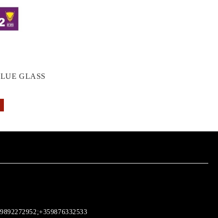
GLUE GLASS
9892272952;+359876332533