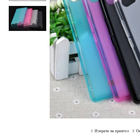
Изпрати на приятел
О