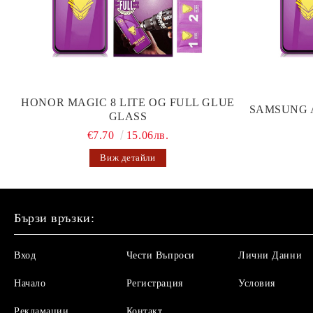
HONOR MAGIC 8 LITE OG FULL GLUE
SAMSUNG 
GLASS
€7.70
15.06лв.
Виж детайли
Бързи връзки:
Вход
Чести Въпроси
Лични Данни
Начало
Регистрация
Условия
Рекламации
Контакт