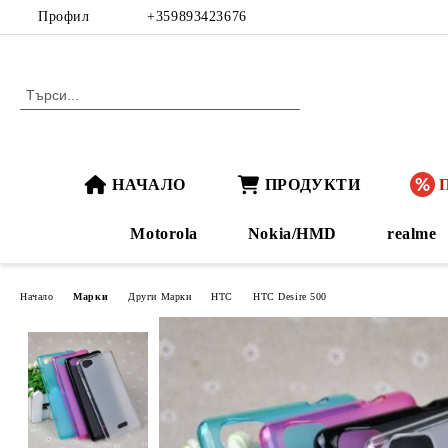
Профил
+359893423676
НАЧАЛО
ПРОДУКТИ
Motorola
Nokia/HMD
realme
Начало
Марки
Други Марки
HTC
HTC Desire 500