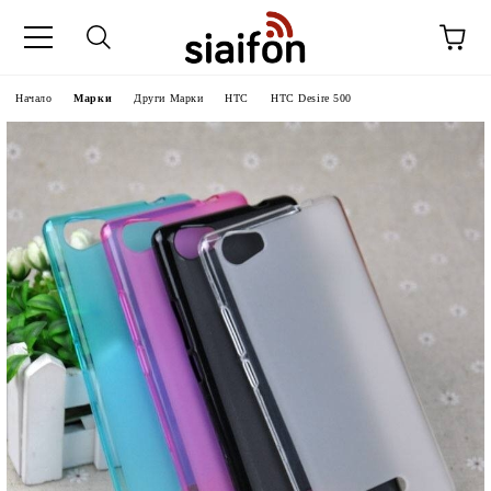
Начало
Марки
Други Марки
HTC
HTC Desire 500