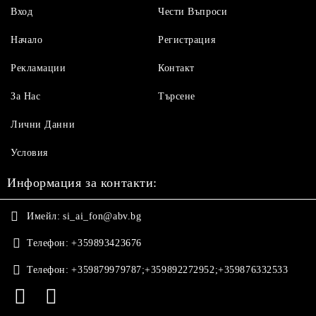
Вход
Чести Въпроси
Начало
Регистрация
Рекламации
Контакт
За Нас
Търсене
Лични Данни
Условия
Информация за контакти:
Имейл:
si_ai_fon@abv.bg
Телефон:
+359893423676
Телефон:
+359879979787;+359892272952;+359876332533