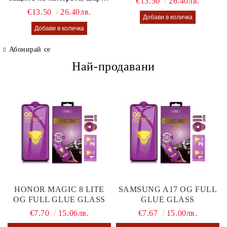
€13.50
26.40лв.
калъф Lusi case
€13.50
26.40лв.
Абонирай се
Най-продавани
HONOR MAGIC 8 LITE
SAMSUNG A17 OG FULL
OG FULL GLUE GLASS
GLUE GLASS
€7.70
15.06лв.
€7.67
15.00лв.