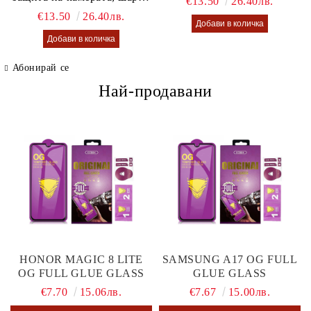
€13.50
26.40лв.
калъф Lusi case
€13.50
26.40лв.
Абонирай се
Най-продавани
HONOR MAGIC 8 LITE
SAMSUNG A17 OG FULL
OG FULL GLUE GLASS
GLUE GLASS
€7.70
15.06лв.
€7.67
15.00лв.