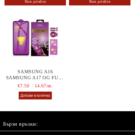
Виж детайли
Виж детайли
SAMSUNG A16
SAMSUNG A17 OG FULL
GLUE GLASS
€7.50
14.67лв.
Бързи връзки: