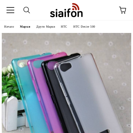
Начало
Марки
Други Марки
HTC
HTC Desire 500