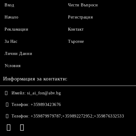
Вход
Чести Въпроси
Начало
Регистрация
Рекламации
Контакт
За Нас
Търсене
Лични Данни
Условия
Информация за контакти:
Имейл:
si_ai_fon@abv.bg
Телефон:
+359893423676
Телефон:
+359879979787;+359892272952;+359876332533