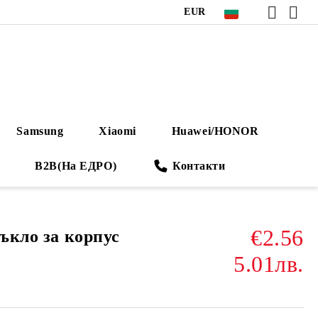
EUR
Samsung
Xiaomi
Huawei/HONOR
B2B(На ЕДРО)
Контакти
€2.56
тъкло за корпус
5.01лв.