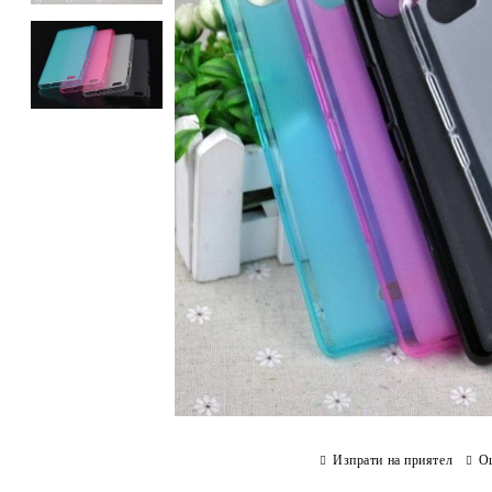
Изпрати на приятел
О