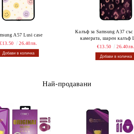
Калъф за Samsung A37 със
msung A57 Lusi case
камерата, шарен калъф L
€13.50
26.40лв.
€13.50
26.40лв
Най-продавани