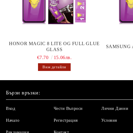
HONOR MAGIC 8 LITE OG FULL GLUE
SAMSUNG 
GLASS
€7.70
15.06лв.
Виж детайли
Бързи връзки:
Вход
Чести Въпроси
Лични Данни
Начало
Регистрация
Условия
Рекламации
Контакт