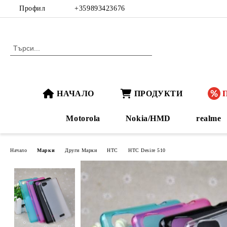
Профил
+359893423676
НАЧАЛО
ПРОДУКТИ
Motorola
Nokia/HMD
realme
Начало
Марки
Други Марки
HTC
HTC Desire 510