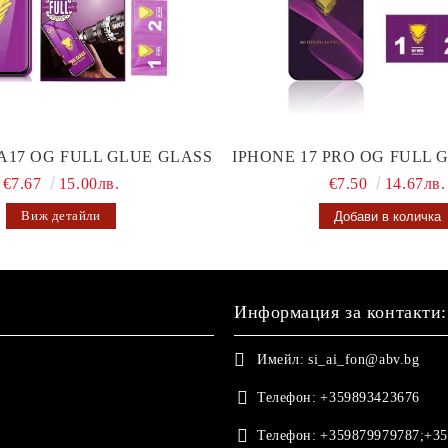
A17 OG FULL GLUE GLASS
IPHONE 17 PRO OG FULL 
€7.67
15.00лв.
€7.50
14.67лв.
Виж детайли
Информация за контакти:
Имейл:
si_ai_fon@abv.bg
Телефон:
+359893423676
Телефон:
+359879979787;+35