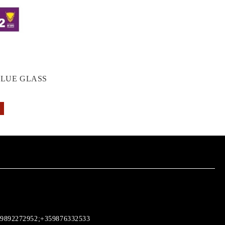
GLUE GLASS
9892272952;+359876332533