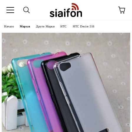
Начало
Марки
Други Марки
HTC
HTC Desire 516