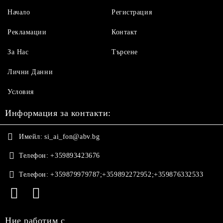
Начало
Регистрация
Рекламации
Контакт
За Нас
Търсене
Лични Данни
Условия
Информация за контакти:
Имейл:
si_ai_fon@abv.bg
Телефон:
+359893423676
Телефон:
+359879979787;+359892272952;+359876332533
Ние работим с