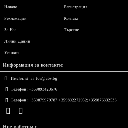
Начало
Регистрация
Рекламации
Контакт
За Нас
Търсене
Лични Данни
Условия
Информация за контакти:
Имейл:
si_ai_fon@abv.bg
Телефон:
+359893423676
Телефон:
+359879979787;+359892272952;+359876332533
Ние работим с