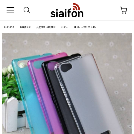
Начало
Марки
Други Марки
HTC
HTC Desire 516