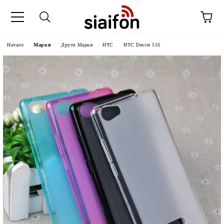
Начало
Марки
Други Марки
HTC
HTC Desire 516