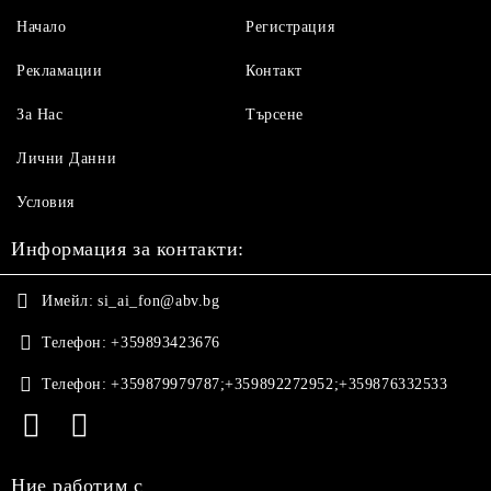
Начало
Регистрация
Рекламации
Контакт
За Нас
Търсене
Лични Данни
Условия
Информация за контакти:
Имейл:
si_ai_fon@abv.bg
Телефон:
+359893423676
Телефон:
+359879979787;+359892272952;+359876332533
Ние работим с