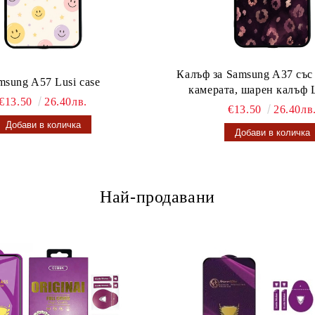
Калъф за Samsung A37 със
msung A57 Lusi case
камерата, шарен калъф L
€13.50
26.40лв.
€13.50
26.40лв
Най-продавани