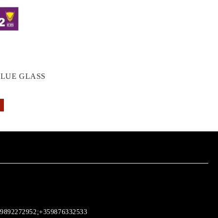
GLUE GLASS
9892272952;+359876332533