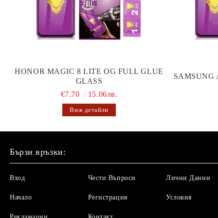
HONOR MAGIC 8 LITE OG FULL GLUE
SAMSUNG 
GLASS
€7.70
15.06лв.
Виж детайли
Бързи връзки:
Вход
Чести Въпроси
Лични Данни
Начало
Регистрация
Условия
Рекламации
Контакт