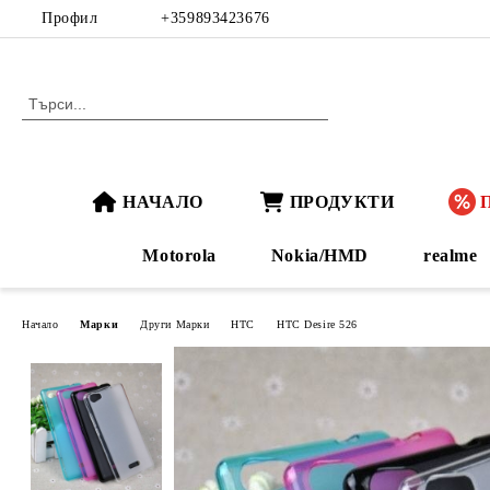
Профил
+359893423676
НАЧАЛО
ПРОДУКТИ
Motorola
Nokia/HMD
realme
Начало
Марки
Други Марки
HTC
HTC Desire 526