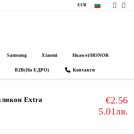
EUR
Samsung
Xiaomi
Huawei/HONOR
B2B(На ЕДРО)
Контакти
€2.56
иликон Extra
5.01лв.