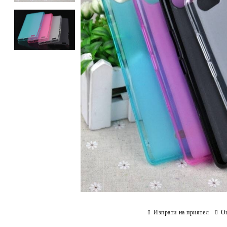
Изпрати на приятел
О