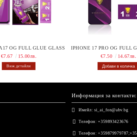
A17 OG FULL GLUE GLASS
IPHONE 17 PRO OG FULL 
€7.67
15.00лв.
€7.50
14.67лв.
Виж детайли
Информация за контакти:
Имейл:
si_ai_fon@abv.bg
Телефон:
+359893423676
Телефон:
+359879979787;+35