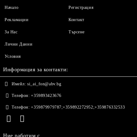
Начало
Регистрация
Рекламации
Контакт
За Нас
Търсене
Лични Данни
Условия
Информация за контакти:
Имейл:
si_ai_fon@abv.bg
Телефон:
+359893423676
Телефон:
+359879979787;+359892272952;+359876332533
Ние работим с