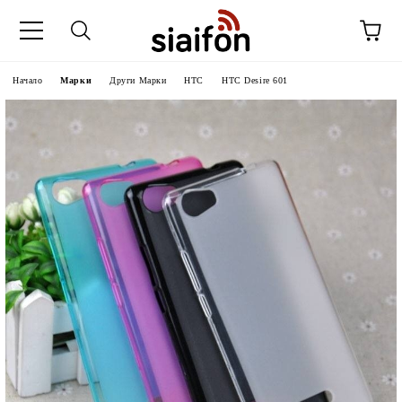
Начало
Марки
Други Марки
HTC
HTC Desire 601