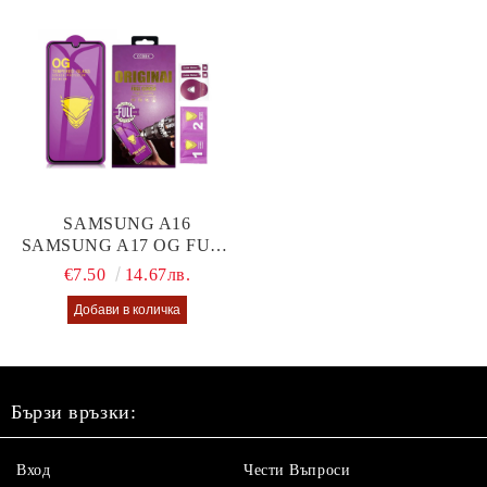
SAMSUNG A16
SAMSUNG A17 OG FULL
GLUE GLASS
€7.50
14.67лв.
Бързи връзки:
Вход
Чести Въпроси