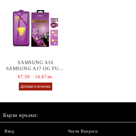
SAMSUNG A16
SAMSUNG A17 OG FULL
GLUE GLASS
€7.50
14.67лв.
Бързи връзки:
Вход
Чести Въпроси