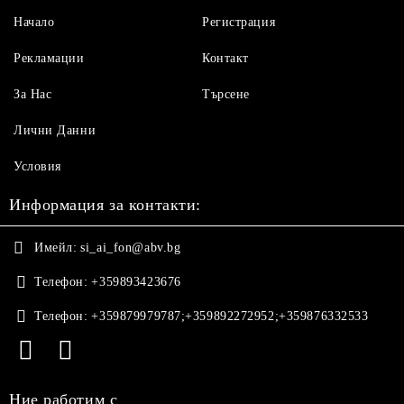
Начало
Регистрация
Рекламации
Контакт
За Нас
Търсене
Лични Данни
Условия
Информация за контакти:
Имейл:
si_ai_fon@abv.bg
Телефон:
+359893423676
Телефон:
+359879979787;+359892272952;+359876332533
Ние работим с