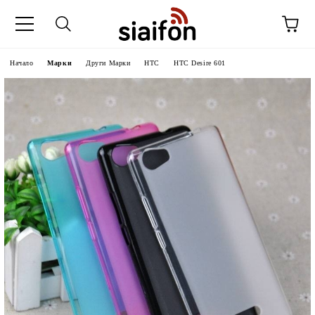
Начало
Марки
Други Марки
HTC
HTC Desire 601