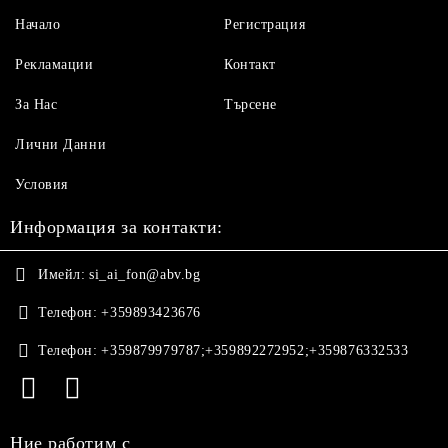
Начало
Регистрация
Рекламации
Контакт
За Нас
Търсене
Лични Данни
Условия
Информация за контакти:
Имейл:
si_ai_fon@abv.bg
Телефон:
+359893423676
Телефон:
+359879979787;+359892272952;+359876332533
Ние работим с