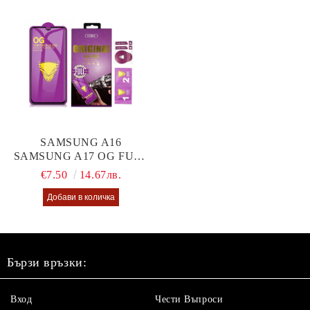
SAMSUNG A16
SAMSUNG A17 OG FULL
GLUE GLASS
€7.50
14.67лв.
Бързи връзки:
Вход
Чести Въпроси