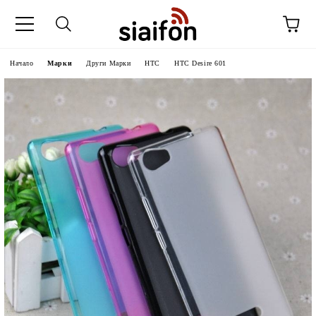
Начало
Марки
Други Марки
HTC
HTC Desire 601