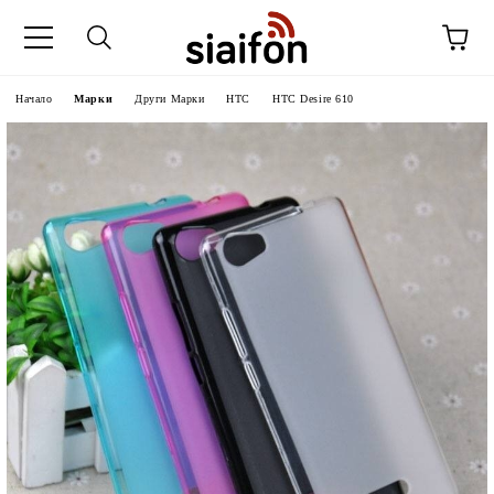
Начало
Марки
Други Марки
HTC
HTC Desire 610