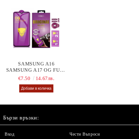
SAMSUNG A16
SAMSUNG A17 OG FULL
GLUE GLASS
€7.50
14.67лв.
Бързи връзки:
Вход
Чести Въпроси