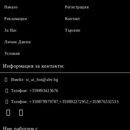
Начало
Регистрация
Рекламации
Контакт
За Нас
Търсене
Лични Данни
Условия
Информация за контакти:
Имейл:
si_ai_fon@abv.bg
Телефон:
+359893423676
Телефон:
+359879979787;+359892272952;+359876332533
Ние работим с