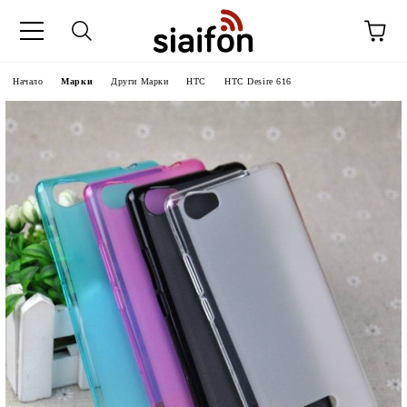
Начало
Марки
Други Марки
HTC
HTC Desire 616