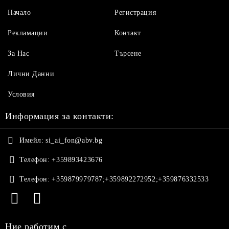
Начало
Регистрация
Рекламации
Контакт
За Нас
Търсене
Лични Данни
Условия
Информация за контакти:
Имейл:
si_ai_fon@abv.bg
Телефон:
+359893423676
Телефон:
+359879979787;+359892272952;+359876332533
Ние работим с