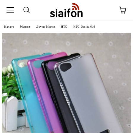
Начало
Марки
Други Марки
HTC
HTC Desire 616