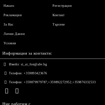
Начало
Регистрация
Рекламации
Контакт
За Нас
Търсене
Лични Данни
Условия
Информация за контакти:
Имейл:
si_ai_fon@abv.bg
Телефон:
+359893423676
Телефон:
+359879979787;+359892272952;+359876332533
Ние работим с