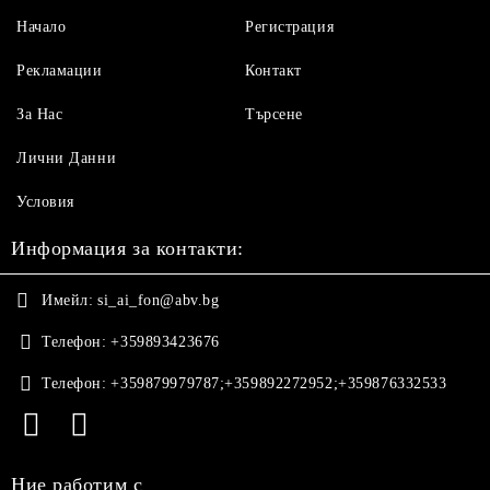
Начало
Регистрация
Рекламации
Контакт
За Нас
Търсене
Лични Данни
Условия
Информация за контакти:
Имейл:
si_ai_fon@abv.bg
Телефон:
+359893423676
Телефон:
+359879979787;+359892272952;+359876332533
Ние работим с