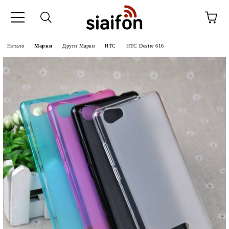
Начало
Марки
Други Марки
HTC
HTC Desire 616