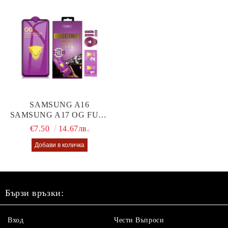
SAMSUNG A16
SAMSUNG A17 OG FULL
GLUE GLASS
€7.50
14.67лв.
Бързи връзки:
Вход
Чести Въпроси