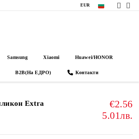
EUR
Samsung
Xiaomi
Huawei/HONOR
B2B(На ЕДРО)
Контакти
€2.56
иликон Extra
5.01лв.