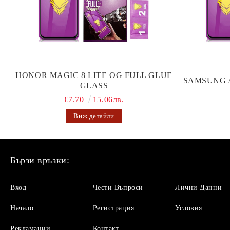
HONOR MAGIC 8 LITE OG FULL GLUE
SAMSUNG 
GLASS
€7.70
15.06лв.
Виж детайли
Бързи връзки:
Вход
Чести Въпроси
Лични Данни
Начало
Регистрация
Условия
Рекламации
Контакт