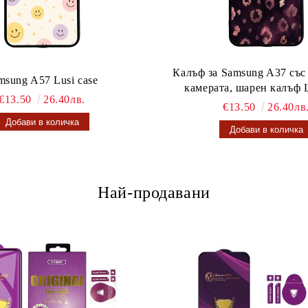
Калъф за Samsung A37 със
msung A57 Lusi case
камерата, шарен калъф L
€13.50
26.40лв.
€13.50
26.40лв
Най-продавани