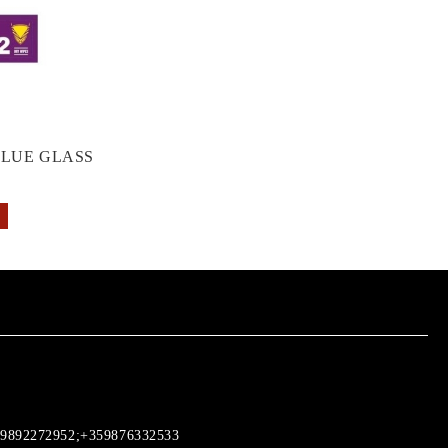
GLUE GLASS
9892272952;+359876332533