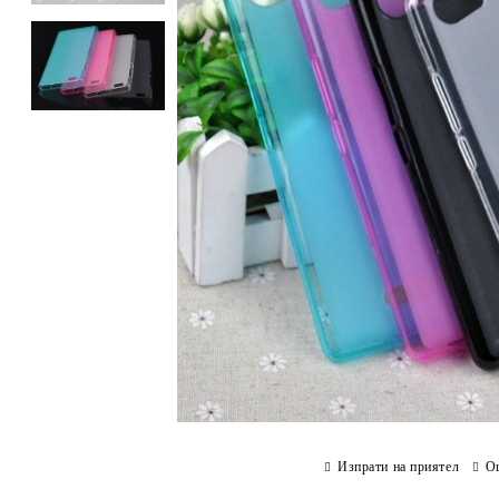
Изпрати на приятел
О