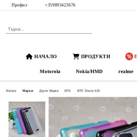
Профил
+359893423676
НАЧАЛО
ПРОДУКТИ
Motorola
Nokia/HMD
realme
Начало
Марки
Други Марки
HTC
HTC Desire 620