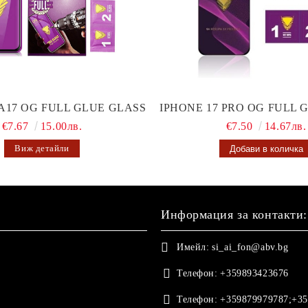
A17 OG FULL GLUE GLASS
IPHONE 17 PRO OG FULL 
€7.67
15.00лв.
€7.50
14.67лв.
Виж детайли
Информация за контакти:
Имейл:
si_ai_fon@abv.bg
Телефон:
+359893423676
Телефон:
+359879979787;+35