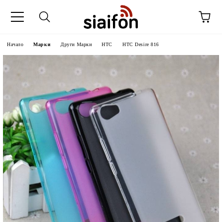
Начало
Марки
Други Марки
HTC
HTC Desire 816