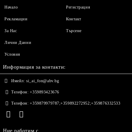
Начало
Регистрация
Рекламации
Контакт
За Нас
Търсене
Лични Данни
Условия
Информация за контакти:
Имейл:
si_ai_fon@abv.bg
Телефон:
+359893423676
Телефон:
+359879979787;+359892272952;+359876332533
Ние работим с