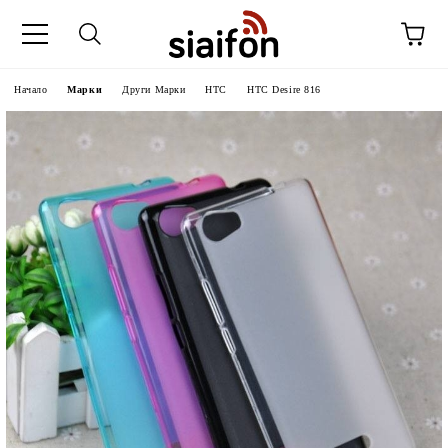
Начало
Марки
Други Марки
HTC
HTC Desire 816