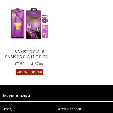
SAMSUNG A16
SAMSUNG A17 OG FULL
GLUE GLASS
€7.50
14.67лв.
Бързи връзки:
Вход
Чести Въпроси