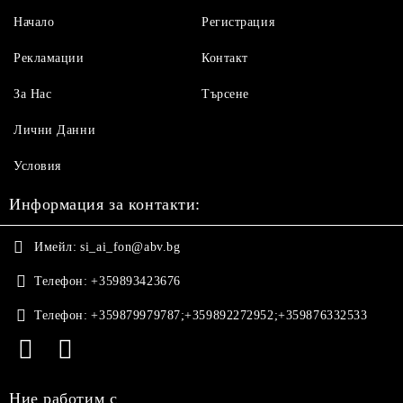
Начало
Регистрация
Рекламации
Контакт
За Нас
Търсене
Лични Данни
Условия
Информация за контакти:
Имейл:
si_ai_fon@abv.bg
Телефон:
+359893423676
Телефон:
+359879979787;+359892272952;+359876332533
Ние работим с