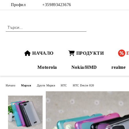
Профил
+359893423676
НАЧАЛО
ПРОДУКТИ
Motorola
Nokia/HMD
realme
Начало
Марки
Други Марки
HTC
HTC Desire 820