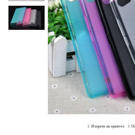
Изпрати на приятел
О