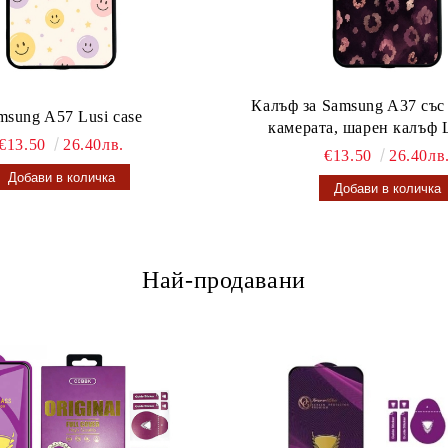
Калъф за Samsung A37 със
msung A57 Lusi case
камерата, шарен калъф L
€13.50
26.40лв.
€13.50
26.40лв
Най-продавани