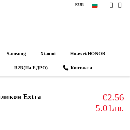
EUR
Samsung
Xiaomi
Huawei/HONOR
B2B(На ЕДРО)
Контакти
€2.56
иликон Extra
5.01лв.