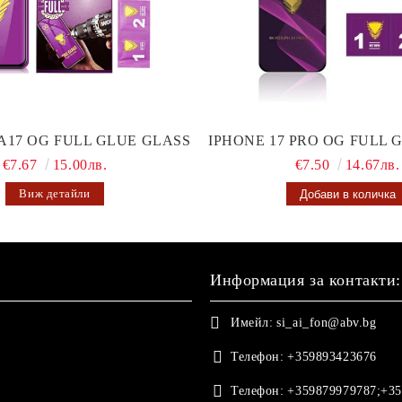
A17 OG FULL GLUE GLASS
IPHONE 17 PRO OG FULL 
€7.67
15.00лв.
€7.50
14.67лв.
Виж детайли
Информация за контакти:
Имейл:
si_ai_fon@abv.bg
Телефон:
+359893423676
Телефон:
+359879979787;+35