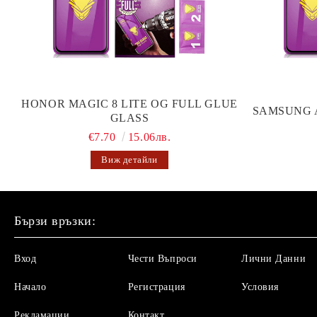
HONOR MAGIC 8 LITE OG FULL GLUE
SAMSUNG 
GLASS
€7.70
15.06лв.
Виж детайли
Бързи връзки:
Вход
Чести Въпроси
Лични Данни
Начало
Регистрация
Условия
Рекламации
Контакт