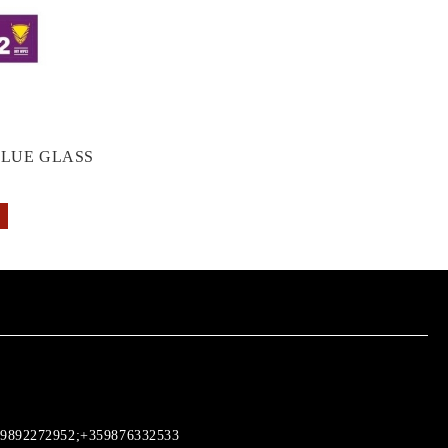
GLUE GLASS
9892272952;+359876332533