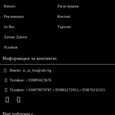
Начало
Регистрация
Рекламации
Контакт
За Нас
Търсене
Лични Данни
Условия
Информация за контакти:
Имейл:
si_ai_fon@abv.bg
Телефон:
+359893423676
Телефон:
+359879979787;+359892272952;+359876332533
Ние работим с