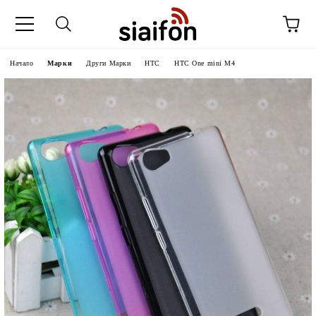
Начало
Марки
Други Марки
HTC
HTC One mini M4