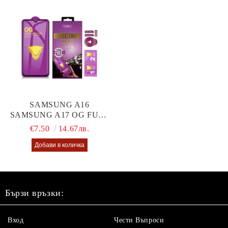
SAMSUNG A16
SAMSUNG A17 OG FULL
GLUE GLASS
€7.50
14.67лв.
Бързи връзки:
Вход
Чести Въпроси