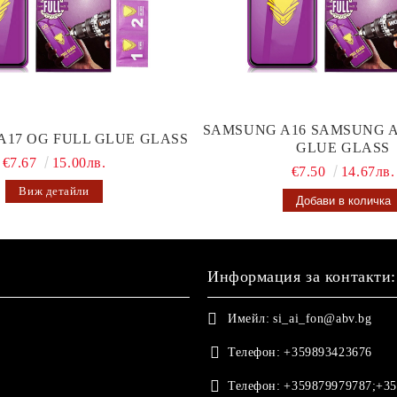
SAMSUNG A16 SAMSUNG A
A17 OG FULL GLUE GLASS
GLUE GLASS
€7.67
15.00лв.
€7.50
14.67лв.
Виж детайли
Информация за контакти:
Имейл:
si_ai_fon@abv.bg
Телефон:
+359893423676
Телефон:
+359879979787;+35