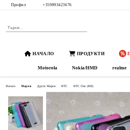
Профил
+359893423676
НАЧАЛО
ПРОДУКТИ
Motorola
Nokia/HMD
realme
Начало
Марки
Други Марки
HTC
HTC One (M8)