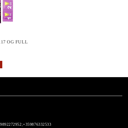
17 OG FULL
9892272952;+359876332533