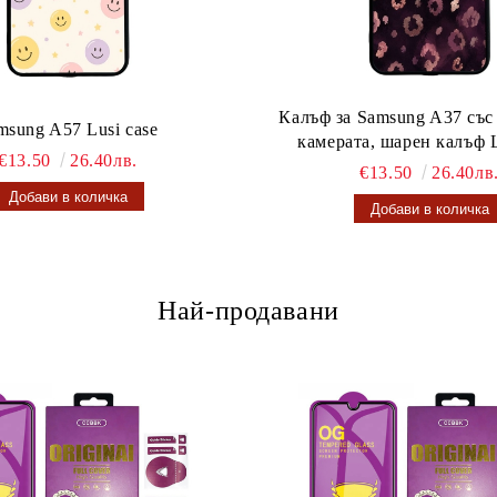
Калъф за Samsung A37 със
msung A57 Lusi case
камерата, шарен калъф L
€13.50
26.40лв.
€13.50
26.40лв
Най-продавани