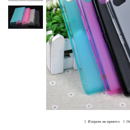
Изпрати на приятел
О