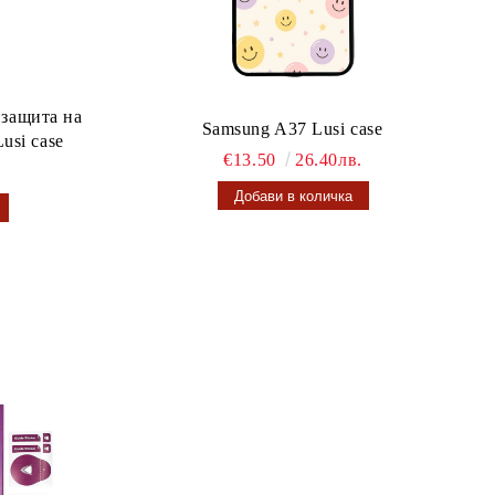
 защита на
Samsung A37 Lusi case
usi case
€13.50
26.40лв.
.