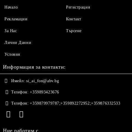
Начало
Регистрация
Рекламации
Контакт
За Нас
Търсене
Лични Данни
Условия
Информация за контакти:
Имейл:
si_ai_fon@abv.bg
Телефон:
+359893423676
Телефон:
+359879979787;+359892272952;+359876332533
Ние работим с