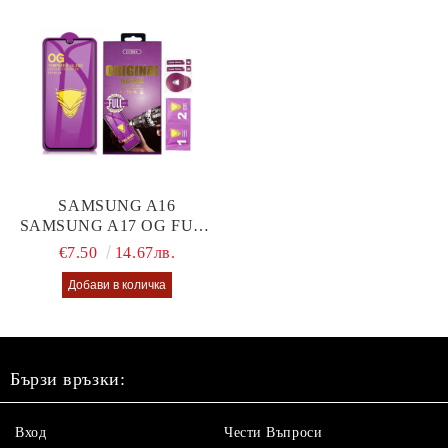
SAMSUNG A16
SAMSUNG A17 OG FULL
GLUE GLASS
€7.50
14.67лв.
Бързи връзки:
Вход
Чести Въпроси