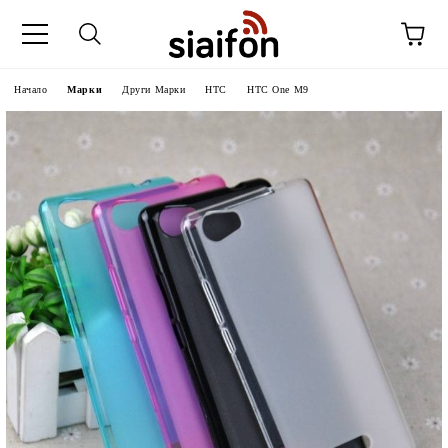
Начало
Марки
Други Марки
HTC
HTC One M9