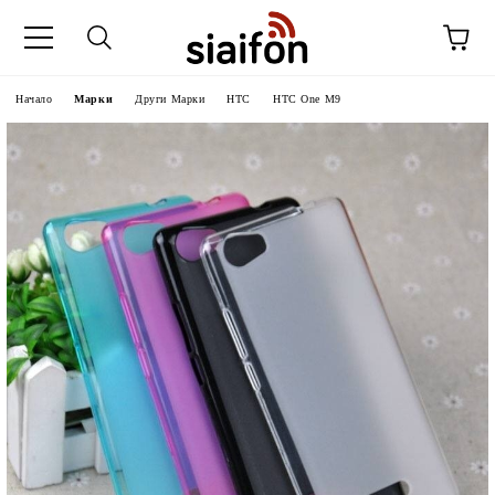
Начало
Марки
Други Марки
HTC
HTC One M9