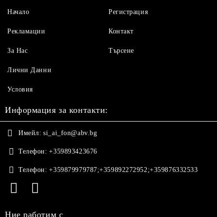
Начало
Регистрация
Рекламации
Контакт
За Нас
Търсене
Лични Данни
Условия
Информация за контакти:
Имейл:
si_ai_fon@abv.bg
Телефон:
+359893423676
Телефон:
+359879979787;+359892272952;+359876332533
Ние работим с