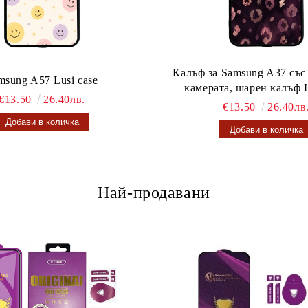
Калъф за Samsung A37 със
msung A57 Lusi case
камерата, шарен калъф L
€13.50
26.40лв.
€13.50
26.40лв
Най-продавани