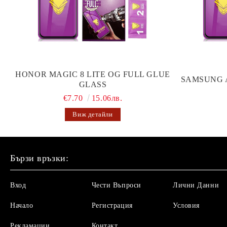
HONOR MAGIC 8 LITE OG FULL GLUE
SAMSUNG 
GLASS
€7.70
15.06лв.
Виж детайли
Бързи връзки:
Вход
Чести Въпроси
Лични Данни
Начало
Регистрация
Условия
Рекламации
Контакт