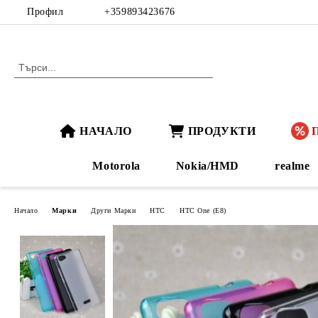
Профил
+359893423676
НАЧАЛО
ПРОДУКТИ
Motorola
Nokia/HMD
realme
Начало
Марки
Други Марки
HTC
HTC One (E8)