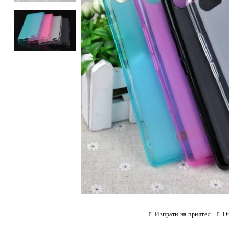
Изпрати на приятел
О