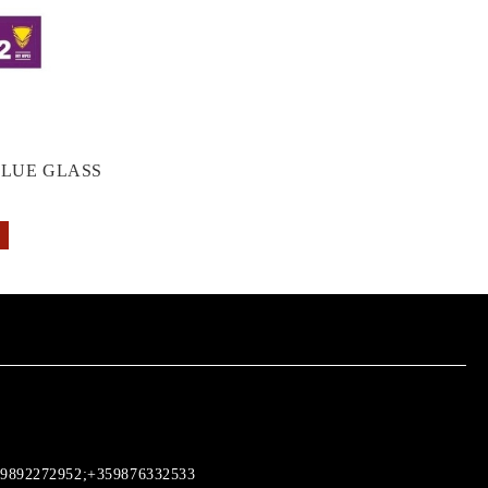
GLUE GLASS
9892272952;+359876332533