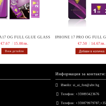
A17 OG FULL GLUE GLASS
IPHONE 17 PRO OG FULL 
€7.67
15.00лв.
€7.50
14.67лв.
Виж детайли
Информация за контакти:
Имейл:
si_ai_fon@abv.bg
Телефон:
+359893423676
Телефон:
+359879979787;+35