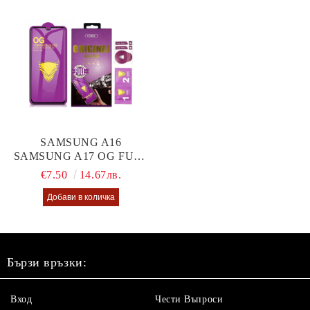
SAMSUNG A16
SAMSUNG A17 OG FULL
GLUE GLASS
€7.50
14.67лв.
Бързи връзки:
Вход
Чести Въпроси