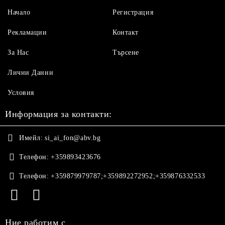
Начало
Регистрация
Рекламации
Контакт
За Нас
Търсене
Лични Данни
Условия
Информация за контакти:
Имейл:
si_ai_fon@abv.bg
Телефон:
+359893423676
Телефон:
+359879979787;+359892272952;+359876332533
Ние работим с