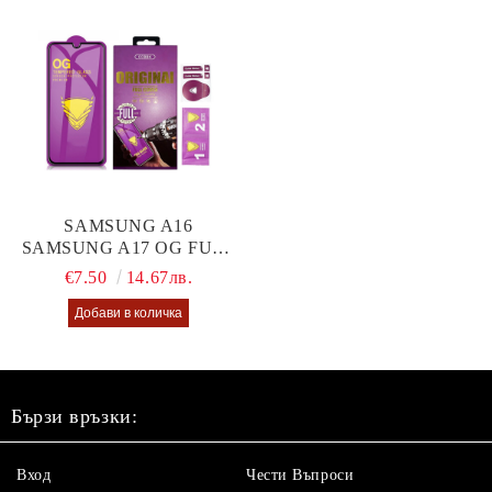
SAMSUNG A16
SAMSUNG A17 OG FULL
GLUE GLASS
€7.50
14.67лв.
Бързи връзки:
Вход
Чести Въпроси