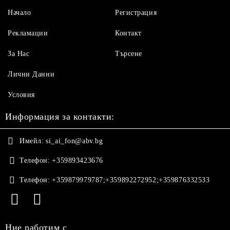
Начало
Регистрация
Рекламации
Контакт
За Нас
Търсене
Лични Данни
Условия
Информация за контакти:
Имейл:
si_ai_fon@abv.bg
Телефон:
+359893423676
Телефон:
+359879979787;+359892272952;+359876332533
Ние работим с