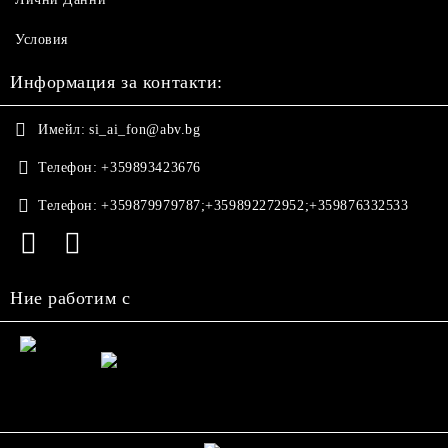
Условия
Информация за контакти:
Имейл:
si_ai_fon@abv.bg
Телефон:
+359893423676
Телефон:
+359879979787;+359892272952;+359876332533
Ние работим с