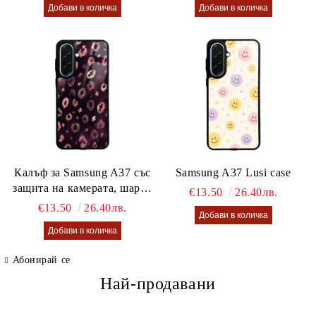
Калъф за Samsung A37 със
Samsung A37 Lusi case
защита на камерата, шарен
€13.50
26.40лв.
калъф Lusi case
€13.50
26.40лв.
Абонирай се
Най-продавани