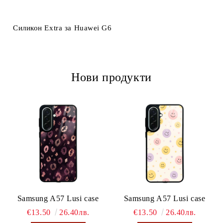
Ние ще се свържем с вас в рамките на работния ден.
Силикон Extra за Huawei G6
Нови продукти
Samsung A57 Lusi case
Samsung A57 Lusi case
€13.50
26.40лв.
€13.50
26.40лв.