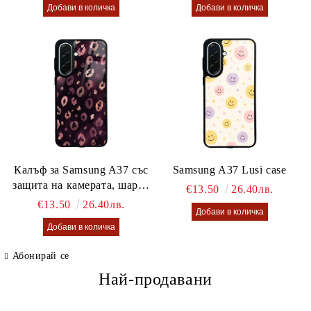
Калъф за Samsung A37 със
Samsung A37 Lusi case
защита на камерата, шарен
€13.50
26.40лв.
калъф Lusi case
€13.50
26.40лв.
Абонирай се
Най-продавани