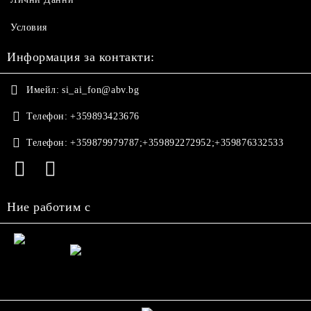
Условия
Информация за контакти:
Имейл:
si_ai_fon@abv.bg
Телефон:
+359893423676
Телефон:
+359879979787;+359892272952;+359876332533
Ние работим с