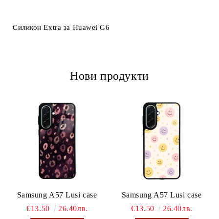
Ние ще се свържем с вас в рамките на работния ден.
Силикон Extra за Huawei G6
Нови продукти
Samsung A57 Lusi case
Samsung A57 Lusi case
€13.50
26.40лв.
€13.50
26.40лв.