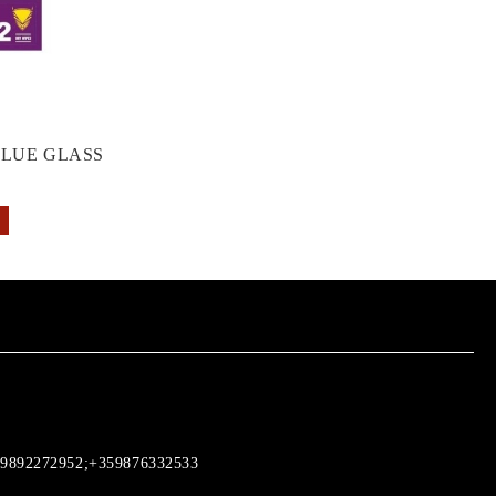
GLUE GLASS
9892272952;+359876332533