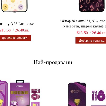
Калъф за Samsung A37 със
msung A57 Lusi case
камерата, шарен калъф L
€13.50
26.40лв.
€13.50
26.40лв
Най-продавани