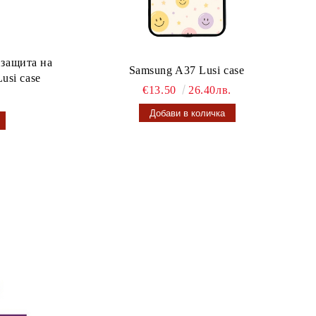
 защита на
Samsung A37 Lusi case
usi case
€13.50
26.40лв.
.