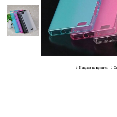
Изпрати на приятел
О