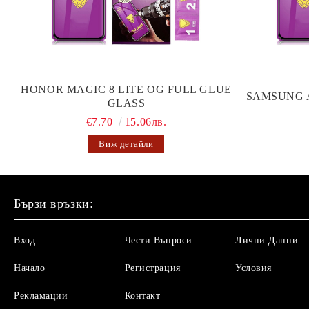
HONOR MAGIC 8 LITE OG FULL GLUE
SAMSUNG 
GLASS
€7.70
15.06лв.
Виж детайли
Бързи връзки:
Вход
Чести Въпроси
Лични Данни
Начало
Регистрация
Условия
Рекламации
Контакт