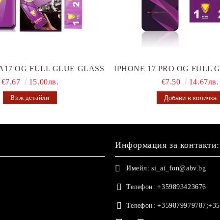
A17 OG FULL GLUE GLASS
IPHONE 17 PRO OG FULL 
€7.67
15.00лв.
€7.50
14.67лв.
Виж детайли
Информация за контакти:
Имейл:
si_ai_fon@abv.bg
Телефон:
+359893423676
Телефон:
+359879979787;+35