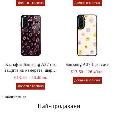
Калъф за Samsung A37 със
Samsung A37 Lusi case
защита на камерата, шарен
€13.50
26.40лв.
калъф Lusi case
€13.50
26.40лв.
Абонирай се
Най-продавани