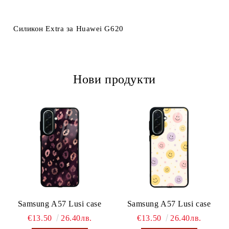
Ние ще се свържем с вас в рамките на работния ден.
Силикон Extra за Huawei G620
Нови продукти
Samsung A57 Lusi case
Samsung A57 Lusi case
€13.50
26.40лв.
€13.50
26.40лв.