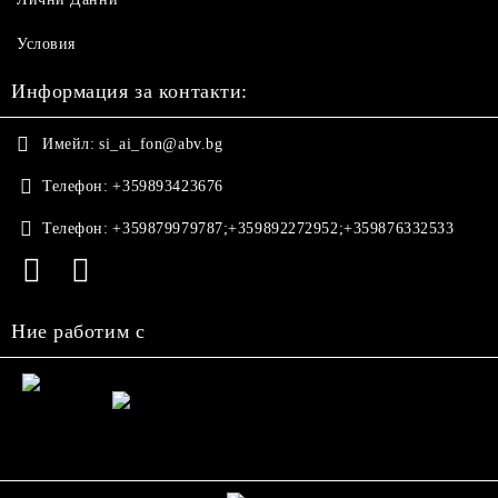
Условия
Информация за контакти:
Имейл:
si_ai_fon@abv.bg
Телефон:
+359893423676
Телефон:
+359879979787;+359892272952;+359876332533
Ние работим с