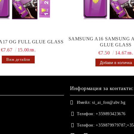
SAMSUNG A16 SAMSUNG A
A17 OG FULL GLUE GLASS
GLUE GLASS
€7.67
15.00лв.
€7.50
14.67лв.
Виж детайли
Информация за контакти:
Имейл:
si_ai_fon@abv.bg
Телефон:
+359893423676
Телефон:
+359879979787;+35