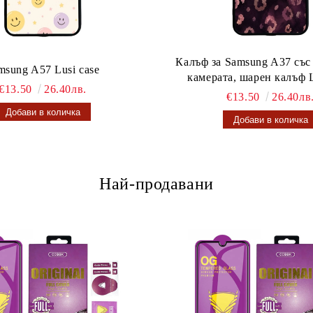
Калъф за Samsung A37 със
msung A57 Lusi case
камерата, шарен калъф L
€13.50
26.40лв.
€13.50
26.40лв
Най-продавани