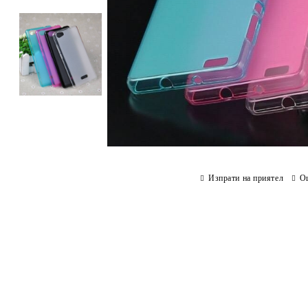
Изпрати на приятел
О