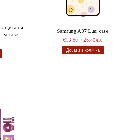
 защита на
Samsung A37 Lusi case
usi case
€13.50
26.40лв.
.