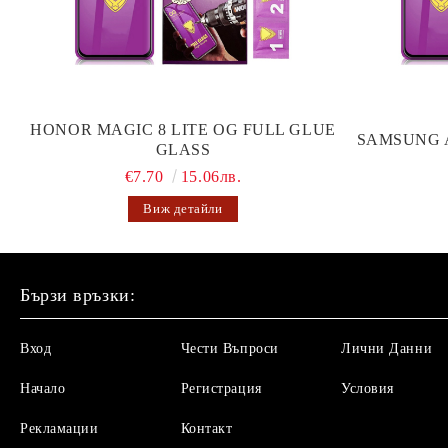
HONOR MAGIC 8 LITE OG FULL GLUE
SAMSUNG 
GLASS
€7.70
15.06лв.
Виж детайли
Бързи връзки:
Вход
Чести Въпроси
Лични Данни
Начало
Регистрация
Условия
Рекламации
Контакт