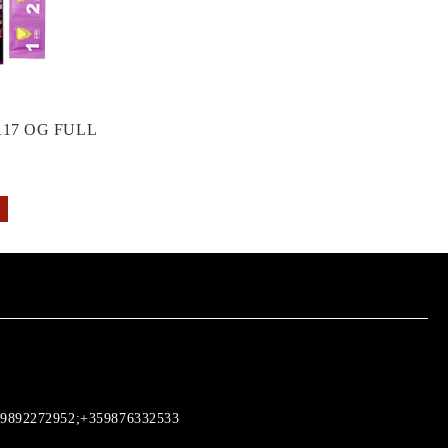
17 OG FULL
9892272952;+359876332533