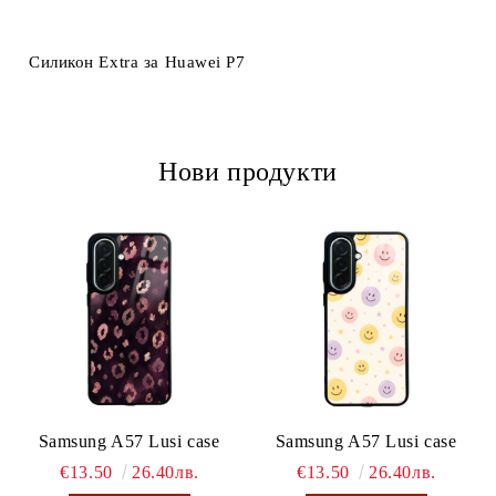
Ние ще се свържем с вас в рамките на работния ден.
Силикон Extra за Huawei P7
Нови продукти
Samsung A57 Lusi case
Samsung A57 Lusi case
€13.50
26.40лв.
€13.50
26.40лв.