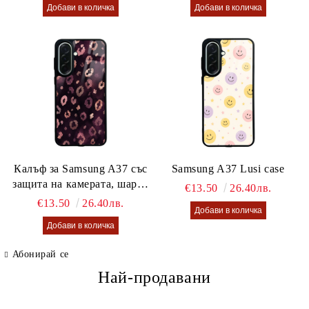
Калъф за Samsung A37 със
Samsung A37 Lusi case
защита на камерата, шарен
€13.50
26.40лв.
калъф Lusi case
€13.50
26.40лв.
Абонирай се
Най-продавани