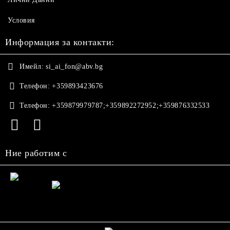
Условия
Информация за контакти:
Имейл:
si_ai_fon@abv.bg
Телефон:
+359893423676
Телефон:
+359879979787;+359892272952;+359876332533
Ние работим с