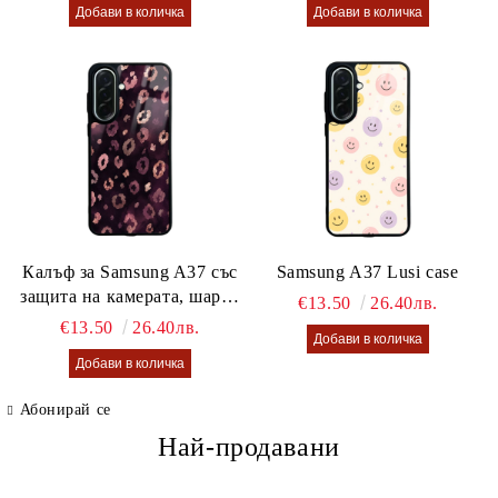
Калъф за Samsung A37 със
Samsung A37 Lusi case
защита на камерата, шарен
€13.50
26.40лв.
калъф Lusi case
€13.50
26.40лв.
Абонирай се
Най-продавани