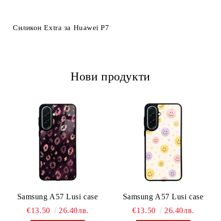
Ние ще се свържем с вас в рамките на работния ден.
Силикон Extra за Huawei P7
Нови продукти
Samsung A57 Lusi case
Samsung A57 Lusi case
€13.50
26.40лв.
€13.50
26.40лв.