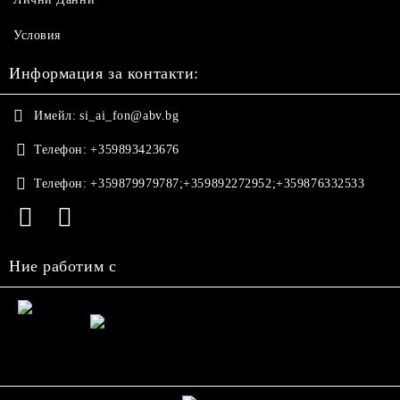
Условия
Информация за контакти:
Имейл:
si_ai_fon@abv.bg
Телефон:
+359893423676
Телефон:
+359879979787;+359892272952;+359876332533
Ние работим с