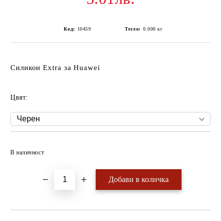
Код:
10459
Тегло:
0.000
кг
Силикон Extra за Huawei
Цвят:
Добави в желани
В наличност