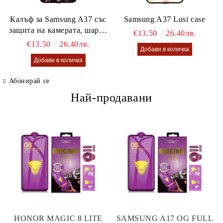
Калъф за Samsung A37 със
Samsung A37 Lusi case
защита на камерата, шарен
€13.50
26.40лв.
калъф Lusi case
€13.50
26.40лв.
Абонирай се
Най-продавани
HONOR MAGIC 8 LITE
SAMSUNG A17 OG FULL