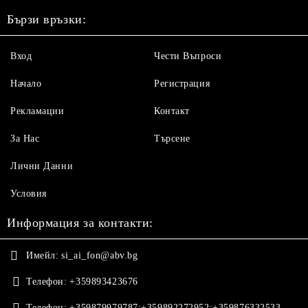
Бързи връзки:
Вход
Чести Въпроси
Начало
Регистрация
Рекламации
Контакт
За Нас
Търсене
Лични Данни
Условия
Информация за контакти:
Имейл:
si_ai_fon@abv.bg
Телефон:
+359893423676
Телефон:
+359879979787;+359892272952;+359876332533