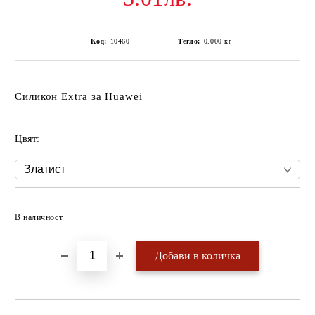
Код:
10460
Тегло:
0.000
кг
Силикон Extra за Huawei
Цвят:
Добави в желани
В наличност