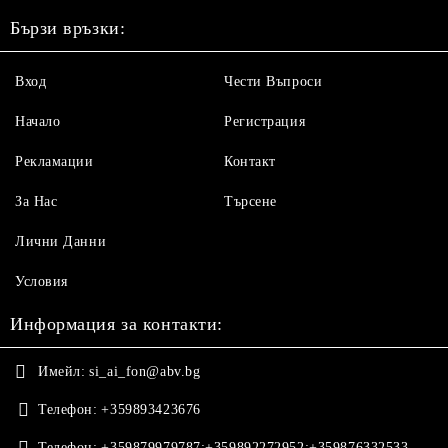
Бързи връзки:
Вход
Чести Въпроси
Начало
Регистрация
Рекламации
Контакт
За Нас
Търсене
Лични Данни
Условия
Информация за контакти:
Имейл:
si_ai_fon@abv.bg
Телефон:
+359893423676
Телефон:
+359879979787;+359892272952;+359876332533