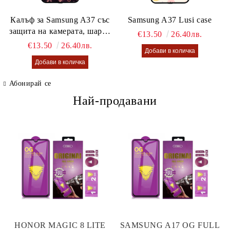
Калъф за Samsung A37 със
Samsung A37 Lusi case
защита на камерата, шарен
€13.50
26.40лв.
калъф Lusi case
€13.50
26.40лв.
Абонирай се
Най-продавани
HONOR MAGIC 8 LITE
SAMSUNG A17 OG FULL